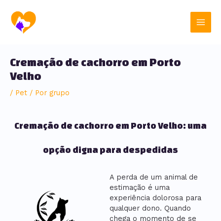
Ir
Post
Main
para
navigation
o
Men
conteúdo
Cremação de cachorro em Porto
Velho
/
Pet
/ Por
grupo
Cremação de cachorro em Porto Velho: uma
opção digna para despedidas
A perda de um animal de
estimação é uma
experiência dolorosa para
qualquer dono. Quando
chega o momento de se