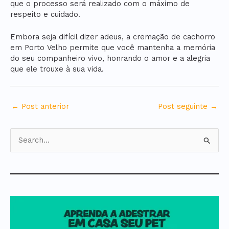
que o processo será realizado com o máximo de
respeito e cuidado.
Embora seja difícil dizer adeus, a cremação de cachorro
em Porto Velho permite que você mantenha a memória
do seu companheiro vivo, honrando o amor e a alegria
que ele trouxe à sua vida.
←
Post anterior
Post seguinte
→
P
e
s
q
u
i