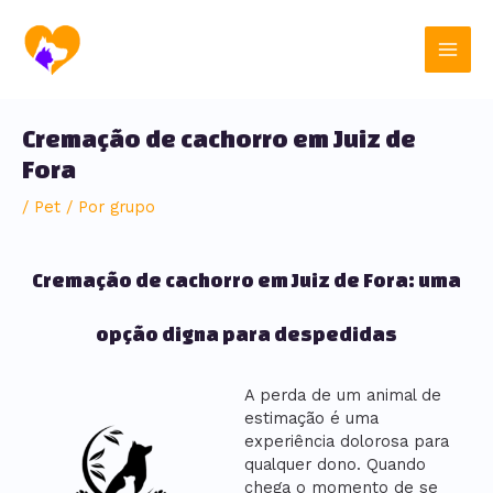
Ir
Post
Main
para
navigation
o
Men
conteúdo
Cremação de cachorro em Juiz de
Fora
/
Pet
/ Por
grupo
Cremação de cachorro em Juiz de Fora: uma
opção digna para despedidas
A perda de um animal de
estimação é uma
experiência dolorosa para
qualquer dono. Quando
chega o momento de se