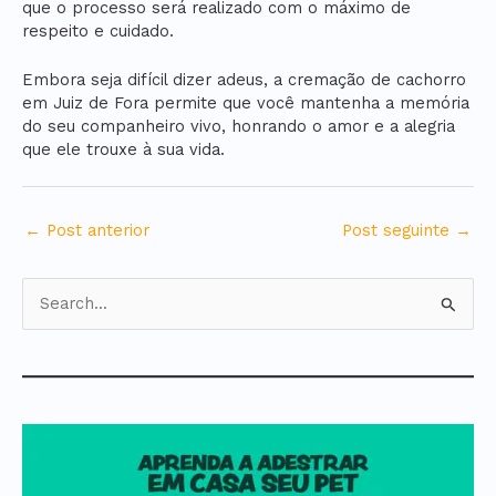
que o processo será realizado com o máximo de
respeito e cuidado.
Embora seja difícil dizer adeus, a cremação de cachorro
em Juiz de Fora permite que você mantenha a memória
do seu companheiro vivo, honrando o amor e a alegria
que ele trouxe à sua vida.
←
Post anterior
Post seguinte
→
P
e
s
q
u
i