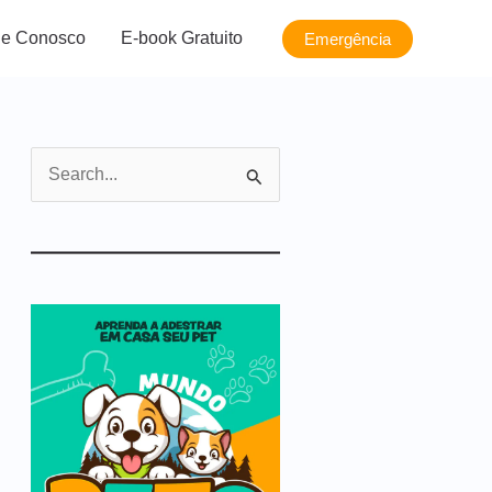
le Conosco
E-book Gratuito
Emergência
P
e
s
q
u
i
s
a
r