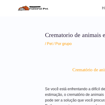
Ir
Post
para
navigation
H
o
conteúdo
Crematorio de animais 
/
Pet
/ Por
grupo
Crematório de ani
Se você está enfrentando a difícil 
estimação, o crematório de animais
pode ser a solução que você procur