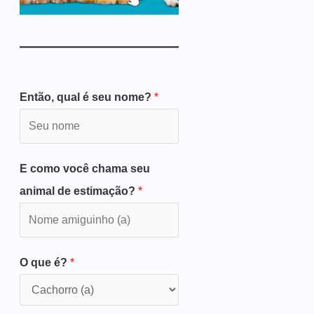
Então, qual é seu nome?
*
E como você chama seu
animal de estimação?
*
O que é?
*