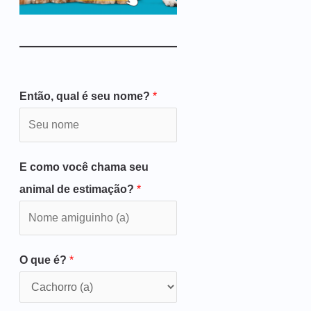
Então, qual é seu nome?
*
E como você chama seu
animal de estimação?
*
O que é?
*