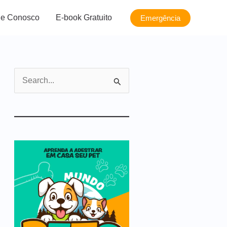
le Conosco
E-book Gratuito
Emergência
P
e
s
q
u
i
s
a
r