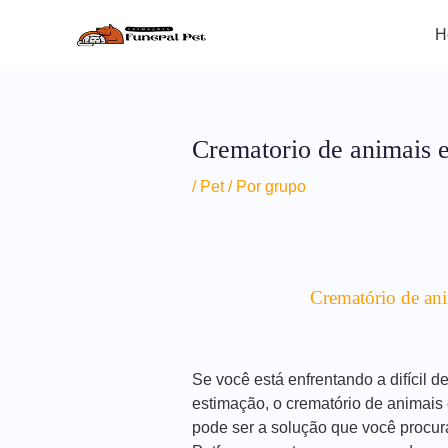
Ir
Post
para
navigation
H
o
conteúdo
Crematorio de animais 
/
Pet
/ Por
grupo
Crematório de an
Se você está enfrentando a difícil 
estimação, o crematório de animai
pode ser a solução que você procur