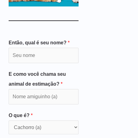
Então, qual é seu nome?
*
E como você chama seu
animal de estimação?
*
O que é?
*