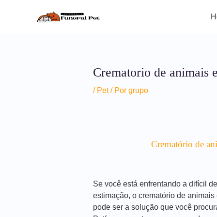
Ir
Post
para
navigation
H
o
conteúdo
Crematorio de animais 
/
Pet
/ Por
grupo
Crematório de an
Se você está enfrentando a difícil 
estimação, o crematório de animai
pode ser a solução que você procur