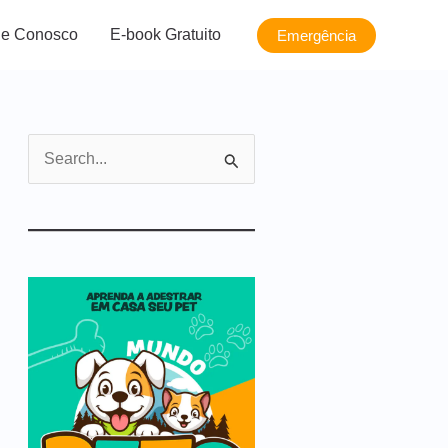
le Conosco
E-book Gratuito
Emergência
P
e
s
q
u
i
s
a
r