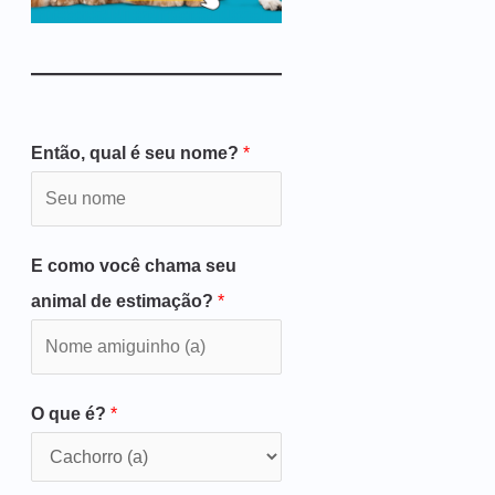
Então, qual é seu nome?
*
E como você chama seu
animal de estimação?
*
O que é?
*