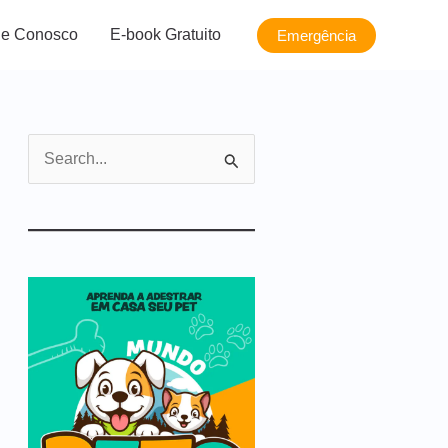
le Conosco
E-book Gratuito
Emergência
P
e
s
q
u
i
s
a
r