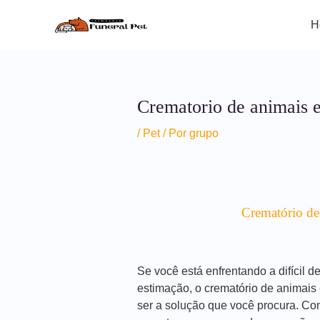
Ir
Post
para
navigation
H
o
conteúdo
Crematorio de animais
/
Pet
/ Por
grupo
Crematório de
Se você está enfrentando a difícil 
estimação, o crematório de animai
ser a solução que você procura. Co