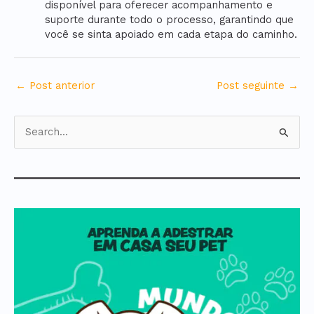
disponível para oferecer acompanhamento e
suporte durante todo o processo, garantindo que
você se sinta apoiado em cada etapa do caminho.
←
Post anterior
Post seguinte
→
P
e
s
q
u
i
s
a
r