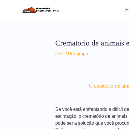
Ir
Post
para
navigation
H
o
conteúdo
Crematorio de animais 
/
Pet
/ Por
grupo
Crematório de ani
Se você está enfrentando a difícil 
estimação, o crematório de animais
pode ser a solução que você procur