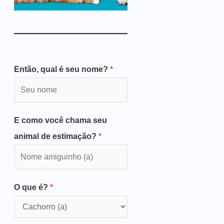
Então, qual é seu nome?
*
E como você chama seu
animal de estimação?
*
O que é?
*