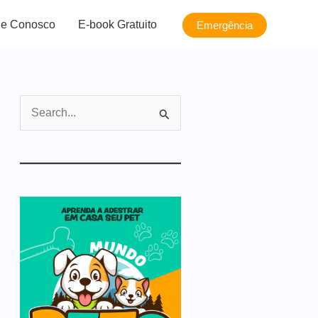
le Conosco
E-book Gratuito
Emergência
P
e
s
q
u
i
s
a
r