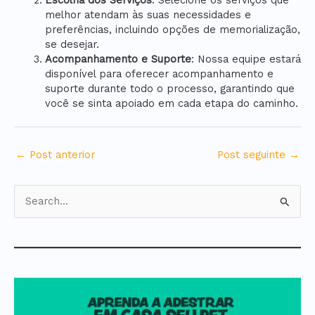
Escolha dos Serviços
: Selecione os serviços que
melhor atendam às suas necessidades e
preferências, incluindo opções de memorialização,
se desejar.
Acompanhamento e Suporte
: Nossa equipe estará
disponível para oferecer acompanhamento e
suporte durante todo o processo, garantindo que
você se sinta apoiado em cada etapa do caminho.
←
Post anterior
Post seguinte
→
P
e
s
q
u
i