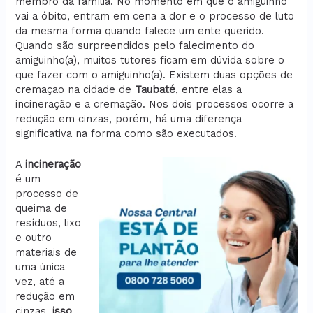
membro da família. No momento em que o amiguinho
vai a óbito, entram em cena a dor e o processo de luto
da mesma forma quando falece um ente querido.
Quando são surpreendidos pelo falecimento do
amiguinho(a), muitos tutores ficam em dúvida sobre o
que fazer com o amiguinho(a). Existem duas opções de
cremaçao na cidade de
Taubaté
, entre elas a
incineração e a cremação. Nos dois processos ocorre a
redução em cinzas, porém, há uma diferença
significativa na forma como são executados.
A
incineração
é um
processo de
queima de
resíduos, lixo
e outro
materiais de
uma única
vez, até a
redução em
cinzas,
isso