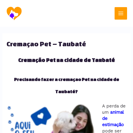
Ir
Main
para
o
Men
conteúdo
Cremaçao Pet – Taubaté
Cremação Pet na cidade de Taubaté
Precisando fazer a cremaçao Pet na cidade de
Taubaté?
A perda de
um
animal
de
estimação
pode ser