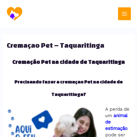
Ir
Main
para
o
Men
conteúdo
Cremaçao Pet – Taquaritinga
Cremação Pet na cidade de Taquaritinga
Precisando fazer a cremaçao Pet na cidade de
Taquaritinga?
A perda de
um
animal
de
estimação
pode ser