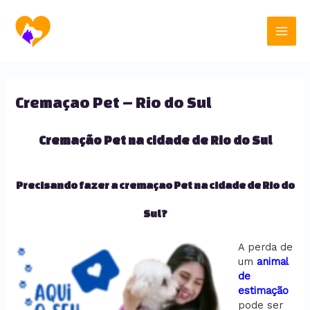
Ir
Main
para
o
Men
conteúdo
Cremaçao Pet – Rio do Sul
Cremação Pet na cidade de Rio do Sul
Precisando fazer a cremaçao Pet na cidade de Rio do
Sul?
A perda de
um
animal
de
estimação
pode ser