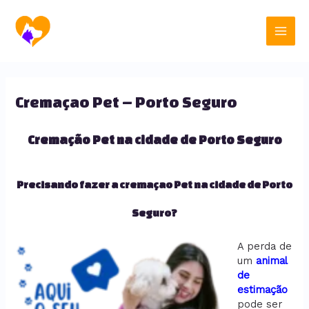
Ir
Main
para
o
Men
conteúdo
Cremaçao Pet – Porto Seguro
Cremação Pet na cidade de Porto Seguro
Precisando fazer a cremaçao Pet na cidade de Porto
Seguro?
A perda de
um
animal
de
estimação
pode ser