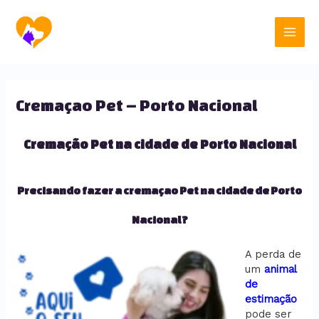
Ir
Main
para
o
Men
conteúdo
Cremaçao Pet – Porto Nacional
Cremação Pet na cidade de Porto Nacional
Precisando fazer a cremaçao Pet na cidade de Porto
Nacional?
A perda de
um
animal
de
estimação
pode ser