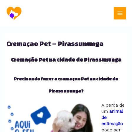
Ir
Main
para
o
Men
conteúdo
Cremaçao Pet – Pirassununga
Cremação Pet na cidade de Pirassununga
Precisando fazer a cremaçao Pet na cidade de
Pirassununga?
A perda de
um
animal
de
estimação
pode ser