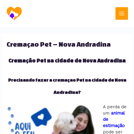
Ir
Main
para
o
Men
conteúdo
Cremaçao Pet – Nova Andradina
Cremação Pet na cidade de Nova Andradina
Precisando fazer a cremaçao Pet na cidade de Nova
Andradina?
A perda de
um
animal
de
estimação
pode ser