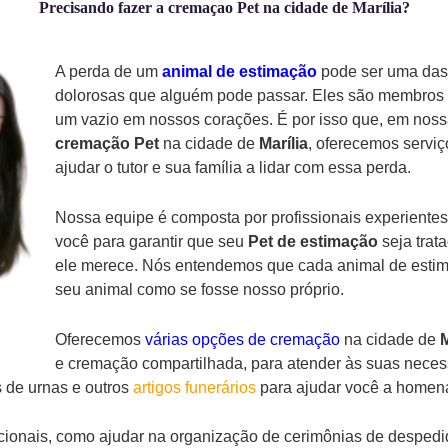
Precisando fazer a cremaçao Pet na cidade de Marília?
A perda de um
animal de estimação
pode ser uma das 
dolorosas que alguém pode passar. Eles são membros d
um vazio em nossos corações. É por isso que, em noss
cremação
Pet
na cidade de
Marília
, oferecemos servi
ajudar o tutor e sua família a lidar com essa perda.
Nossa equipe é composta por profissionais experientes
você para garantir que seu
Pet de estimação
seja trat
ele merece. Nós entendemos que cada animal de estima
seu animal como se fosse nosso próprio.
Oferecemos
várias opções de cremação
na cidade de
M
e cremação compartilhada, para atender às suas necess
 de urnas e outros
artigos funerários
para ajudar você a homena
ionais, como ajudar na organização de cerimônias de despedi