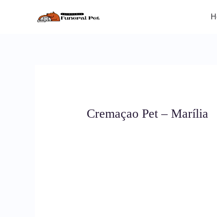
Ir
para
H
o
conteúdo
Cremaçao Pet – Marília