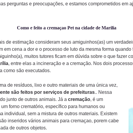
uas perguntas e preocupações, e estamos comprometidos em aju
Como e feito a cremaçao Pet na cidade de Marília
mais de estimação consideram seus amiguinhos(as) um verdade
am em cena a dor e o processo de luto da mesma forma quando
iguinho(a), muitos tutores ficam em dúvida sobre o que fazer 
ília
, entre elas a incineração e a cremação. Nos dois process
rma como são executados.
a de resíduos, lixo e outro materiais de uma única vez,
ente são feitos por serviços de prefeituras
.. Nessa
do junto de outros animais. Já a
cremação
, é um
 um forno crematório, específico para humanos ou
a individual, sem a mistura de outros materiais. Existem
ão inseridos vários animais para cremaçao, porem cabe
ada de outros objetos.