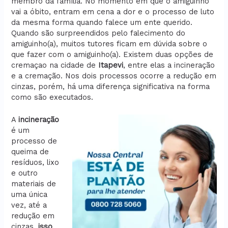
membro da família. No momento em que o amiguinho
vai a óbito, entram em cena a dor e o processo de luto
da mesma forma quando falece um ente querido.
Quando são surpreendidos pelo falecimento do
amiguinho(a), muitos tutores ficam em dúvida sobre o
que fazer com o amiguinho(a). Existem duas opções de
cremaçao na cidade de
Itapevi
, entre elas a incineração
e a cremação. Nos dois processos ocorre a redução em
cinzas, porém, há uma diferença significativa na forma
como são executados.
A
incineração
é um
processo de
queima de
resíduos, lixo
e outro
materiais de
uma única
vez, até a
redução em
cinzas,
isso