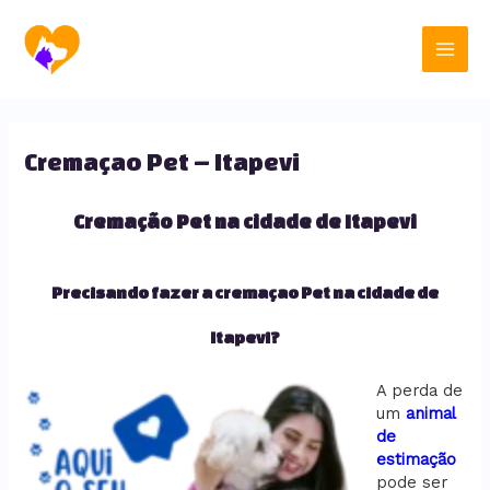
Ir
Main
para
o
Men
conteúdo
Cremaçao Pet – Itapevi
Cremação Pet na cidade de Itapevi
Precisando fazer a cremaçao Pet na cidade de
Itapevi?
A perda de
um
animal
de
estimação
pode ser