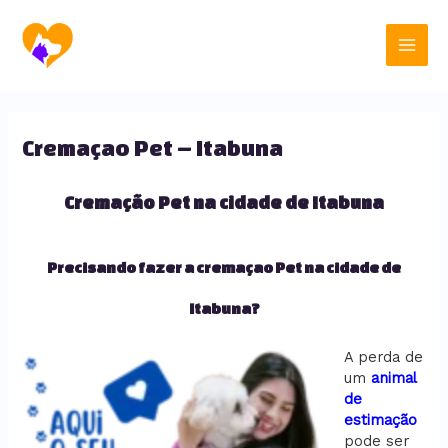
Ir
Main
para
o
Men
conteúdo
Cremaçao Pet – Itabuna
Cremação Pet na cidade de Itabuna
Precisando fazer a cremaçao Pet na cidade de
Itabuna?
A perda de
um
animal
de
estimação
pode ser