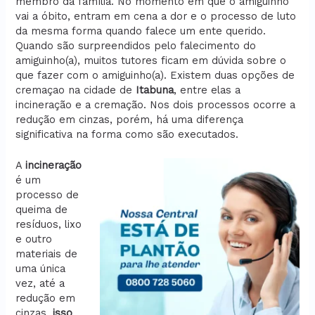
membro da família. No momento em que o amiguinho
vai a óbito, entram em cena a dor e o processo de luto
da mesma forma quando falece um ente querido.
Quando são surpreendidos pelo falecimento do
amiguinho(a), muitos tutores ficam em dúvida sobre o
que fazer com o amiguinho(a). Existem duas opções de
cremaçao na cidade de
Itabuna
, entre elas a
incineração e a cremação. Nos dois processos ocorre a
redução em cinzas, porém, há uma diferença
significativa na forma como são executados.
A
incineração
é um
processo de
queima de
resíduos, lixo
e outro
materiais de
uma única
vez, até a
redução em
cinzas,
isso