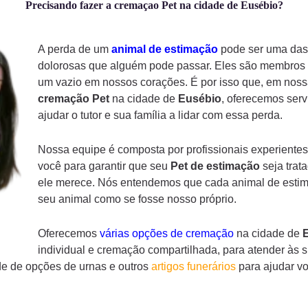
Precisando fazer a cremaçao Pet na cidade de Eusébio?
A perda de um
animal de estimação
pode ser uma das 
dolorosas que alguém pode passar. Eles são membros d
um vazio em nossos corações. É por isso que, em noss
cremação
Pet
na cidade de
Eusébio
, oferecemos ser
ajudar o tutor e sua família a lidar com essa perda.
Nossa equipe é composta por profissionais experientes
você para garantir que seu
Pet de estimação
seja trat
ele merece. Nós entendemos que cada animal de estima
seu animal como se fosse nosso próprio.
Oferecemos
várias opções de cremação
na cidade de
individual e cremação compartilhada, para atender às 
e de opções de urnas e outros
artigos funerários
para ajudar v