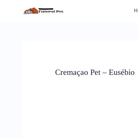
Ir
para
H
o
conteúdo
Cremaçao Pet – Eusébio