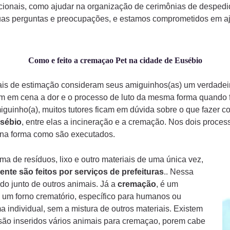
ionais, como ajudar na organização de cerimônias de despedi
uas perguntas e preocupações, e estamos comprometidos em aju
Como e feito a cremaçao Pet na cidade de Eusébio
mais de estimação consideram seus amiguinhos(as) um verdade
am em cena a dor e o processo de luto da mesma forma quando
iguinho(a), muitos tutores ficam em dúvida sobre o que fazer 
sébio
, entre elas a incineração e a cremação. Nos dois proces
a na forma como são executados.
a de resíduos, lixo e outro materiais de uma única vez,
ente são feitos por serviços de prefeituras
.. Nessa
do junto de outros animais. Já a
cremação
, é um
 um forno crematório, específico para humanos ou
a individual, sem a mistura de outros materiais. Existem
ão inseridos vários animais para cremaçao, porem cabe