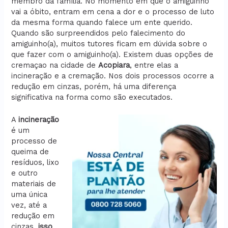
membro da família. No momento em que o amiguinho
vai a óbito, entram em cena a dor e o processo de luto
da mesma forma quando falece um ente querido.
Quando são surpreendidos pelo falecimento do
amiguinho(a), muitos tutores ficam em dúvida sobre o
que fazer com o amiguinho(a). Existem duas opções de
cremaçao na cidade de
Acopiara
, entre elas a
incineração e a cremação. Nos dois processos ocorre a
redução em cinzas, porém, há uma diferença
significativa na forma como são executados.
A
incineração
é um
processo de
queima de
resíduos, lixo
e outro
materiais de
uma única
vez, até a
redução em
cinzas,
isso