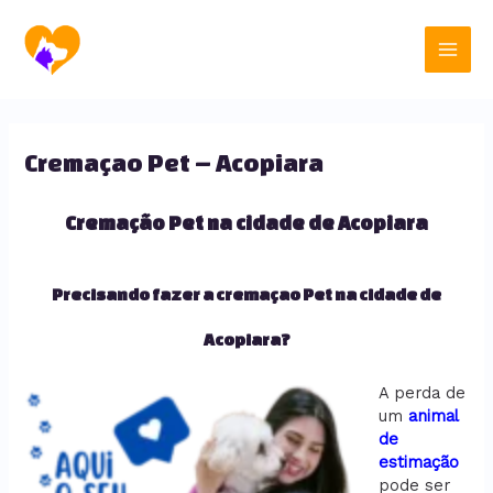
Ir
Main
para
o
Men
conteúdo
Cremaçao Pet – Acopiara
Cremação Pet na cidade de Acopiara
Precisando fazer a cremaçao Pet na cidade de
Acopiara?
A perda de
um
animal
de
estimação
pode ser