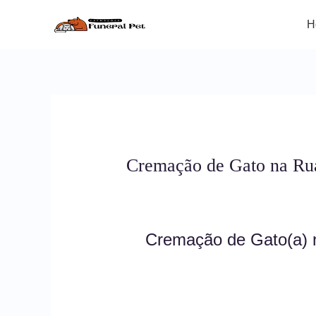
Ir
para
H
o
conteúdo
Cremação de Gato na Ru
Cremação de Gato(a)