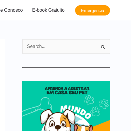
le Conosco
E-book Gratuito
Emergência
P
e
s
q
u
i
s
a
r