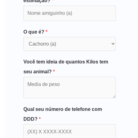
estimação?
*
O que é?
*
Você tem ideia de quantos Kilos tem
seu animal?
*
Qual seu número de telefone com
DDD?
*