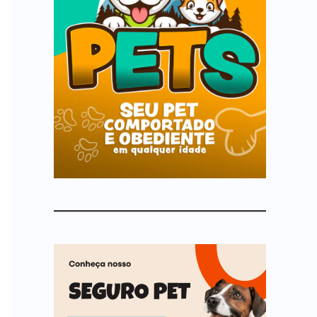
p
o
r
: