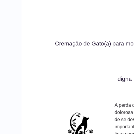
Cremação de Gato(a) para mo
digna
A perda 
dolorosa
de se des
importan
lidar com