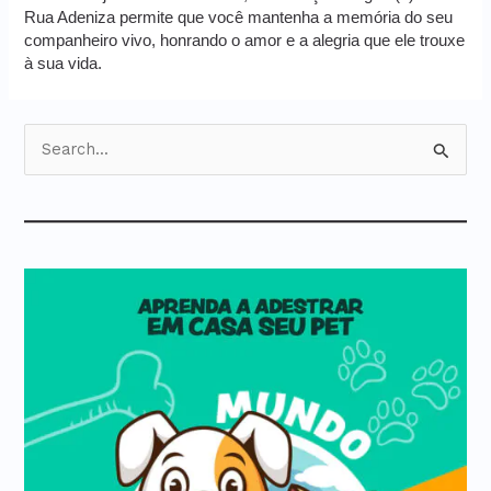
Rua Adeniza permite que você mantenha a memória do seu
companheiro vivo, honrando o amor e a alegria que ele trouxe
à sua vida.
P
e
s
q
u
i
s
a
r
p
o