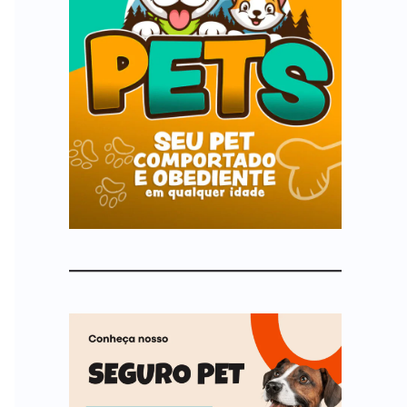
p
o
r
: