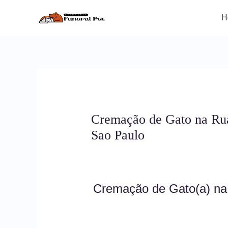
Ir
para
H
o
conteúdo
Cremação de Gato na R
Sao Paulo
Cremação de Gato(a) n