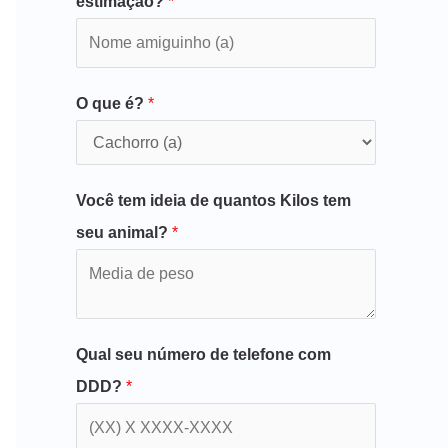
estimação?
*
O que é?
*
Você tem ideia de quantos Kilos tem
seu animal?
*
Qual seu número de telefone com
DDD?
*