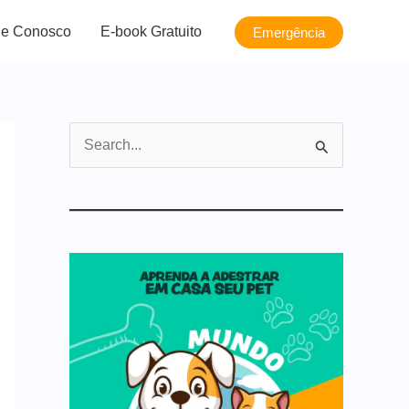
le Conosco
E-book Gratuito
Emergência
P
e
s
q
u
i
s
a
r