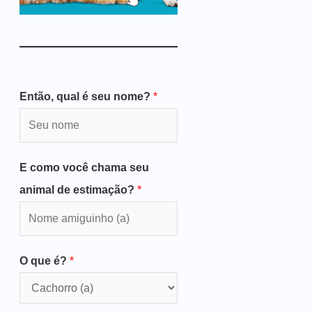
Então, qual é seu nome?
*
E como você chama seu
animal de estimação?
*
O que é?
*