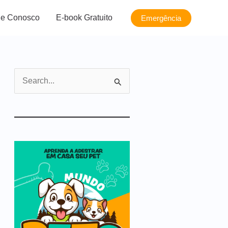
le Conosco
E-book Gratuito
Emergência
P
e
s
q
u
i
s
a
r