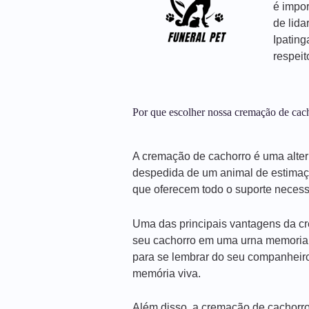
é impor
de lida
Ipatin
respei
Por que escolher nossa cremação de cac
A cremação de cachorro é uma alter
despedida de um animal de estimaçã
que oferecem todo o suporte necessá
Uma das principais vantagens da cr
seu cachorro em uma urna memorial.
para se lembrar do seu companhei
memória viva.
Além disso, a cremação de cachorro