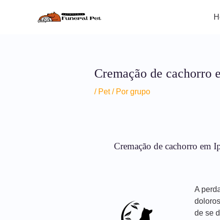
Ir
Post
para
navigation
H
o
conteúdo
Cremação de cachorro e
/
Pet
/ Por
grupo
Cremação de cachorro em Ip
A perd
doloro
de se d