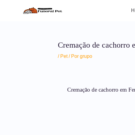
Ir
Post
para
navigation
H
o
conteúdo
Cremação de cachorro e
/
Pet
/ Por
grupo
Cremação de cachorro em Fer