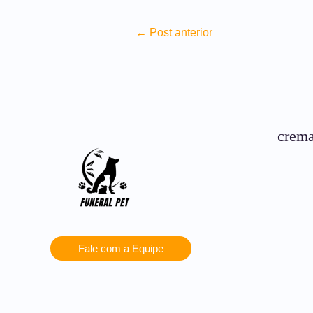
←
Post anterior
crema
Fale com a Equipe