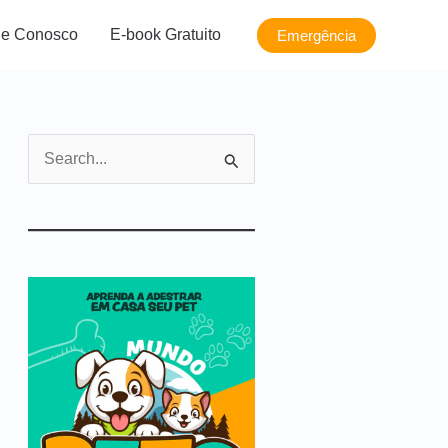
le Conosco
E-book Gratuito
Emergência
P
e
s
q
u
i
s
a
r