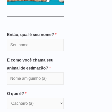
Então, qual é seu nome?
*
E como você chama seu
animal de estimação?
*
O que é?
*