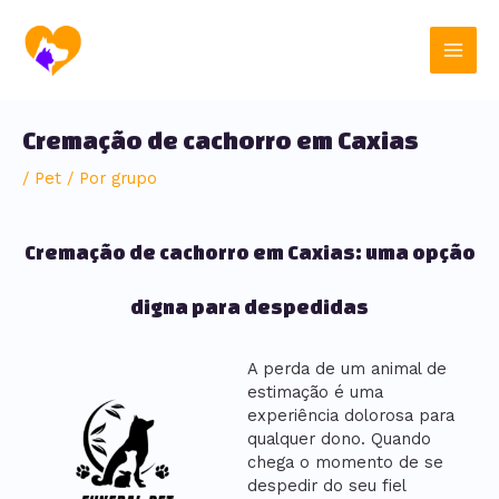
Ir
Post
Main
para
navigation
o
Men
conteúdo
Cremação de cachorro em Caxias
/
Pet
/ Por
grupo
Cremação de cachorro em Caxias: uma opção
digna para despedidas
A perda de um animal de
estimação é uma
experiência dolorosa para
qualquer dono. Quando
chega o momento de se
despedir do seu fiel