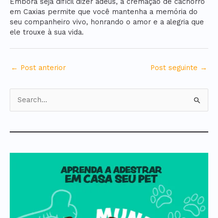
Embora seja difícil dizer adeus, a cremação de cachorro
em Caxias permite que você mantenha a memória do
seu companheiro vivo, honrando o amor e a alegria que
ele trouxe à sua vida.
←
Post anterior
Post seguinte
→
P
e
s
q
u
i
s
a
r