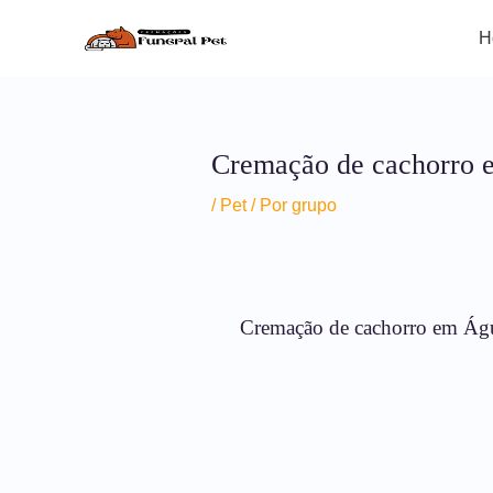
Ir
Post
para
navigation
H
o
conteúdo
Cremação de cachorro 
/
Pet
/ Por
grupo
Cremação de cachorro em Águ