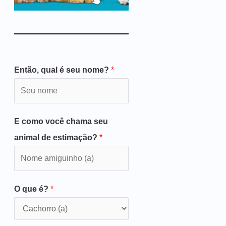
Então, qual é seu nome?
*
E como você chama seu
animal de estimação?
*
O que é?
*