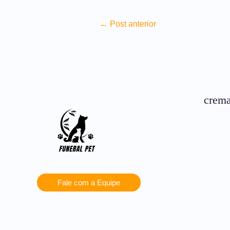
←
Post anterior
crema
Fale com a Equipe