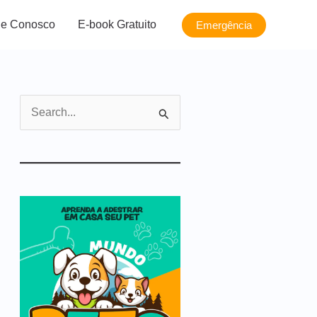
le Conosco
E-book Gratuito
Emergência
P
e
s
q
u
i
s
a
r