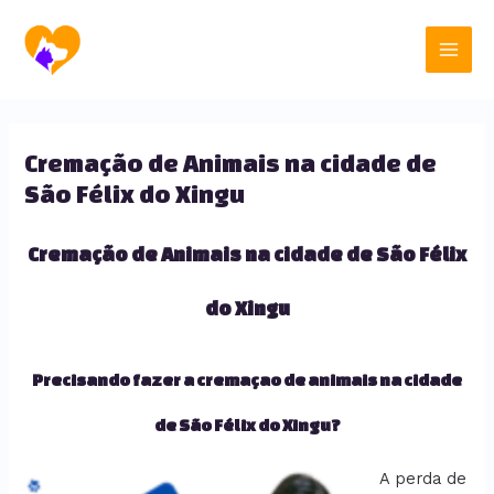
Ir
Main
para
o
Men
conteúdo
Cremação de Animais na cidade de
São Félix do Xingu
Cremação de Animais na cidade de São Félix
do Xingu
Precisando fazer a cremaçao de animais na cidade
de São Félix do Xingu?
A perda de