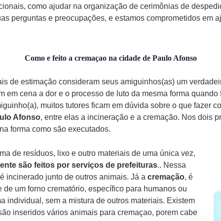
ionais, como ajudar na organização de cerimônias de despedi
uas perguntas e preocupações, e estamos comprometidos em aju
Como e feito a cremaçao na cidade de Paulo Afonso
mais de estimação consideram seus amiguinhos(as) um verdade
am em cena a dor e o processo de luto da mesma forma quando
iguinho(a), muitos tutores ficam em dúvida sobre o que fazer 
ulo Afonso
, entre elas a incineração e a cremação. Nos dois 
a na forma como são executados.
a de resíduos, lixo e outro materiais de uma única vez,
ente são feitos por serviços de prefeituras
.. Nessa
é incinerado junto de outros animais. Já a
cremação
, é
 de um forno crematório, específico para humanos ou
a individual, sem a mistura de outros materiais. Existem
ão inseridos vários animais para cremaçao, porem cabe