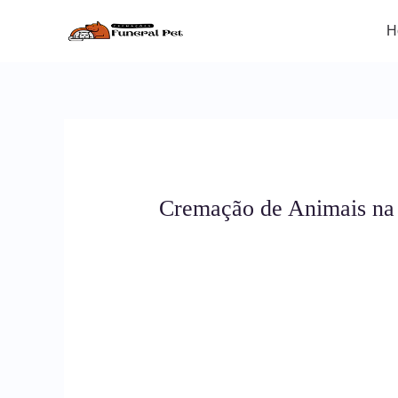
Ir
para
H
o
conteúdo
Cremação de Animais na 