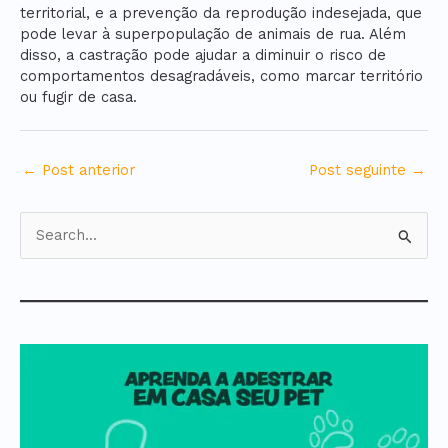
territorial, e a prevenção da reprodução indesejada, que
pode levar à superpopulação de animais de rua. Além
disso, a castração pode ajudar a diminuir o risco de
comportamentos desagradáveis, como marcar território
ou fugir de casa.
←
Post anterior
Post seguinte
→
P
e
s
q
u
i
s
a