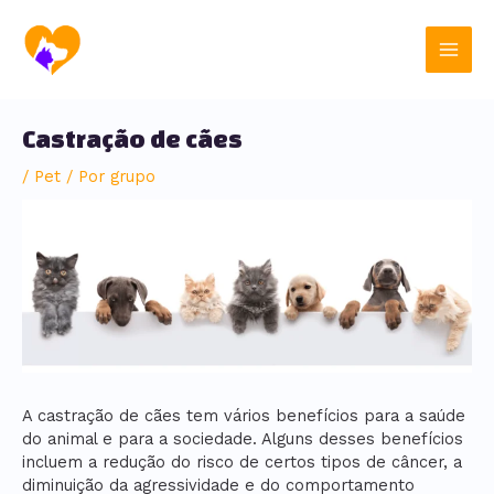
Ir
Post
Main
para
navigation
o
Men
conteúdo
Castração de cães
/
Pet
/ Por
grupo
A castração de cães tem vários benefícios para a saúde
do animal e para a sociedade. Alguns desses benefícios
incluem a redução do risco de certos tipos de câncer, a
diminuição da agressividade e do comportamento